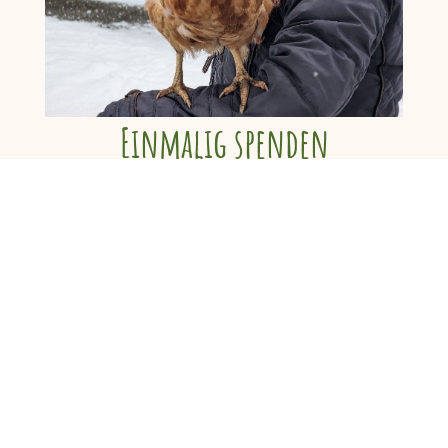
Einmalig spenden
Für eine Spende kannst du uns einfach
die gewünschte Summe an unsere
Bankverbindung überweisen:
Kuhtopia e.V.
IBAN: DE80 4306 0967 1299 2684 00
BIC: GENODEM1GLS